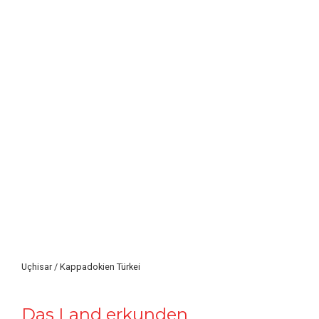
Uçhisar / Kappadokien Türkei
Das Land erkunden