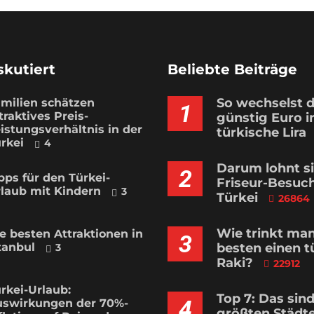
skutiert
Beliebte Beiträge
So wechselst 
milien schätzen
1
traktives Preis-
günstig Euro i
istungsverhältnis in der
türkische Lira
rkei
4
Darum lohnt si
2
pps für den Türkei-
Friseur-Besuch
laub mit Kindern
3
Türkei
26864
Wie trinkt ma
e besten Attraktionen in
3
tanbul
besten einen t
3
Raki?
22912
rkei-Urlaub:
Top 7: Das sind
4
swirkungen der 70%-
größten Städte