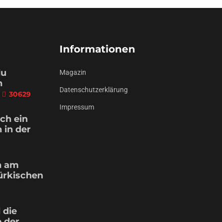
Informationen
du
Magazin
n
Datenschutzerklärung
30629
Impressum
ch ein
 in der
n am
ürkischen
 die
 der