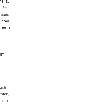
mer zu
. Bei
reten.
ühren.
orniert.
amm
auch
chten,
 sein.