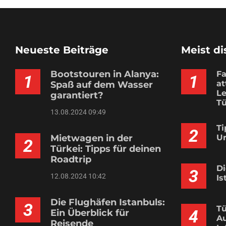
Neueste Beiträge
Meist di
Bootstouren in Alanya:
Fa
1
1
at
Spaß auf dem Wasser
Le
garantiert?
Tü
13.08.2024 09:49
Ti
2
Mietwagen in der
Ur
2
Türkei: Tipps für deinen
Roadtrip
Di
3
12.08.2024 10:42
Is
Die Flughäfen Istanbuls:
3
Tü
4
Ein Überblick für
Au
Reisende