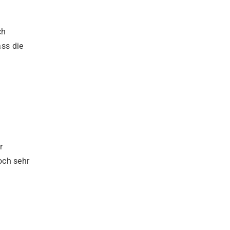
ch
ass die
r
och sehr