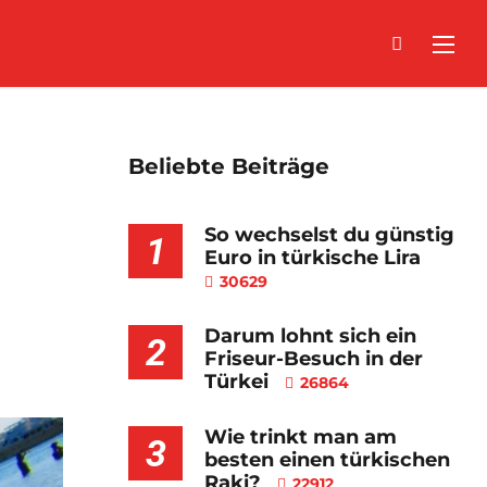
Beliebte Beiträge
So wechselst du günstig
1
Euro in türkische Lira
30629
Darum lohnt sich ein
2
Friseur-Besuch in der
Türkei
26864
Wie trinkt man am
3
besten einen türkischen
Raki?
22912