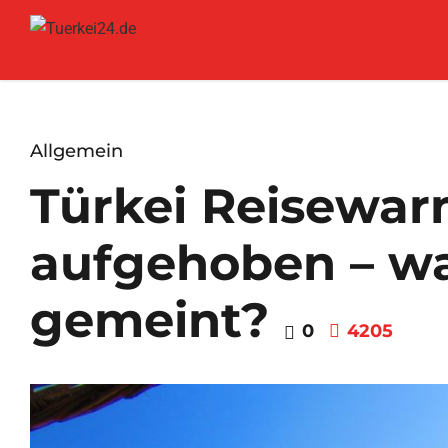
Allgemein
Türkei Reisewar
aufgehoben – wa
gemeint?
0
4205