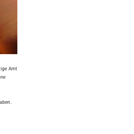
tige Amt
ine
haben.